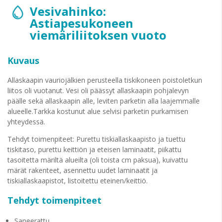
Vesivahinko:
Astiapesukoneen
viemäriliitoksen vuoto
Kuvaus
Allaskaapin vauriojälkien perusteella tiskikoneen poistoletkun
liitos oli vuotanut. Vesi oli päässyt allaskaapin pohjalevyn
päälle sekä allaskaapin alle, leviten parketin alla laajemmalle
alueelle.Tarkka kostunut alue selvisi parketin purkamisen
yhteydessä.
Tehdyt toimenpiteet: Purettu tiskiallaskaapisto ja tuettu
tiskitaso, purettu keittiön ja eteisen laminaatit, piikattu
tasoitetta märiltä alueilta (oli toista cm paksua), kuivattu
märät rakenteet, asennettu uudet laminaatit ja
tiskiallaskaapistot, listoitettu eteinen/keittiö.
Tehdyt toimenpiteet
Saneerattu