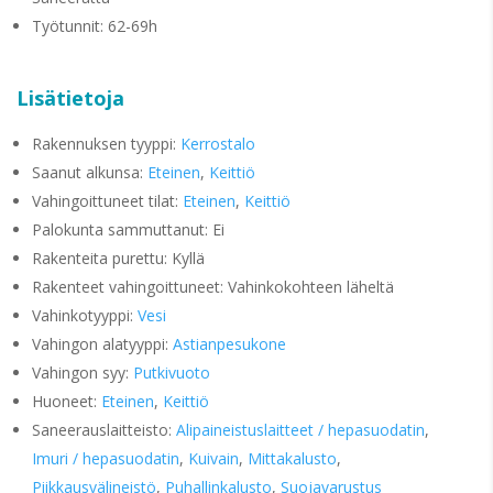
Työtunnit: 62-69h
Lisätietoja
Rakennuksen tyyppi:
Kerrostalo
Saanut alkunsa:
Eteinen
,
Keittiö
Vahingoittuneet tilat:
Eteinen
,
Keittiö
Palokunta sammuttanut: Ei
Rakenteita purettu: Kyllä
Rakenteet vahingoittuneet: Vahinkokohteen läheltä
Vahinkotyyppi:
Vesi
Vahingon alatyyppi:
Astianpesukone
Vahingon syy:
Putkivuoto
Huoneet:
Eteinen
,
Keittiö
Saneerauslaitteisto:
Alipaineistuslaitteet / hepasuodatin
,
Imuri / hepasuodatin
,
Kuivain
,
Mittakalusto
,
Piikkausvälineistö
,
Puhallinkalusto
,
Suojavarustus