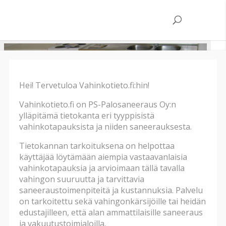
Hei! Tervetuloa Vahinkotieto.fi:hin!
Vahinkotieto.fi on PS-Palosaneeraus Oy:n
ylläpitämä tietokanta eri tyyppisistä
vahinkotapauksista ja niiden saneerauksesta.
Tietokannan tarkoituksena on helpottaa
käyttäjää löytämään aiempia vastaavanlaisia
vahinkotapauksia ja arvioimaan tällä tavalla
vahingon suuruutta ja tarvittavia
saneeraustoimenpiteitä ja kustannuksia. Palvelu
on tarkoitettu sekä vahingonkärsijöille tai heidän
edustajilleen, että alan ammattilaisille saneeraus
ja vakuutustoimialoilla.