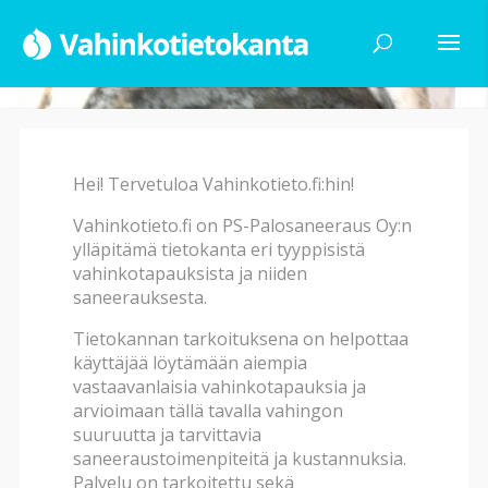
Hei! Tervetuloa Vahinkotieto.fi:hin!
Vahinkotieto.fi on PS-Palosaneeraus Oy:n
ylläpitämä tietokanta eri tyyppisistä
vahinkotapauksista ja niiden
saneerauksesta.
Tietokannan tarkoituksena on helpottaa
käyttäjää löytämään aiempia
Vesi, ilmanvaihto /
vastaavanlaisia vahinkotapauksia ja
putkihormirikko
arvioimaan tällä tavalla vahingon
suuruutta ja tarvittavia
Asukas havaitsi liesituulettimen vaihdon yhteydessä
saneeraustoimenpiteitä ja kustannuksia.
poistoputken seinämän hormibetonin vaurioituneen.
Palvelu on tarkoitettu sekä