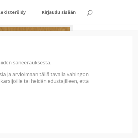
Rekisteröidy
Kirjaudu sisään
 niiden saneerauksesta.
a ja arvioimaan tällä tavalla vahingon
rsijöille tai heidän edustajilleen, että