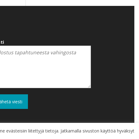
ti
e evästeisiin liitettyjä tietoja. Jatkamalla sivuston käyttöä hyväksyt