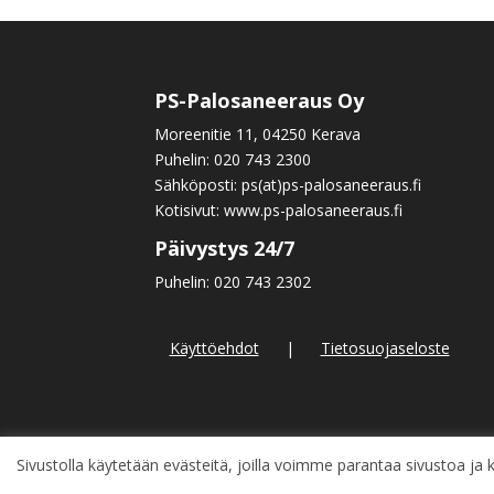
PS-Palosaneeraus Oy
Moreenitie 11, 04250 Kerava
Puhelin:
020 743 2300
Sähköposti: ps(at)ps-palosaneeraus.fi
Kotisivut:
www.ps-palosaneeraus.fi
Päivystys 24/7
Puhelin:
020 743 2302
Käyttöehdot
|
Tietosuojaseloste
Sivustolla käytetään evästeitä, joilla voimme parantaa sivustoa j