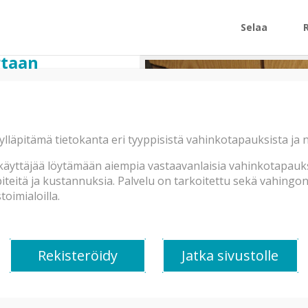
Selaa
rtaan
men jakorasiasta oli
ylläpitämä tietokanta eri tyyppisistä vahinkotapauksista ja
skattu. * Alapuolisen
äyttäjää löytämään aiempia vastaavanlaisia vahinkotapauksi
teitä ja kustannuksia. Palvelu on tarkoitettu sekä vahingonkä
oimialoilla.
ssa ei havaittu millään
tulleet suoraan katon
alla sekä alla
Rekisteröidy
Jatka sivustolle
osteusarvoja.* Keittiössä
ltaan tulvimista vettä
inko asunto