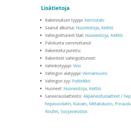
Lisätietoja
Rakennuksen tyyppi:
Kerrostalo
Saanut alkunsa:
Huoneistoja
,
Keittiö
Vahingoittuneet tilat:
Huoneistoja
,
Keittiö
Palokunta sammuttanut:
Rakenteita purettu:
Rakenteet vahingoittuneet:
Vahinkotyyppi:
Vesi
Vahingon alatyyppi:
Viemärivuoto
Vahingon syy:
Putkirikko
Huoneet:
Huoneistoja
,
Keittiö
Saneerauslaitteisto:
Alipaineistuslaitteet / he
hepasuodatin
,
Kuivain
,
Mittakalusto
,
Porausk
Rouhin
,
Suojavarustus