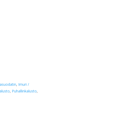
pasuodatin
,
Imuri /
alusto
,
Puhallinkalusto
,