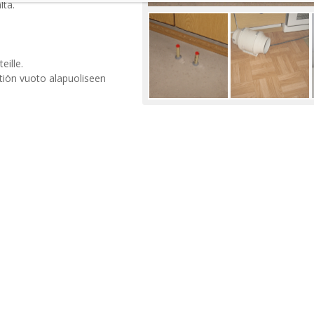
lta.
eille.
tiön vuoto alapuoliseen