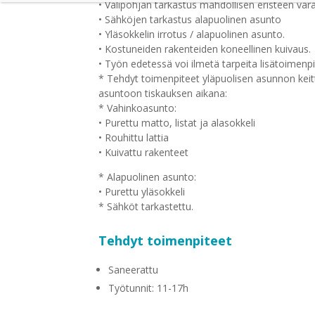
• Välipohjan tarkastus mahdollisen eristeen vara
• Sähköjen tarkastus alapuolinen asunto
• Yläsokkelin irrotus / alapuolinen asunto.
• Kostuneiden rakenteiden koneellinen kuivaus.
• Työn edetessä voi ilmetä tarpeita lisätoimenpit
* Tehdyt toimenpiteet yläpuolisen asunnon keit
asuntoon tiskauksen aikana:
* Vahinkoasunto:
• Purettu matto, listat ja alasokkeli
• Rouhittu lattia
• Kuivattu rakenteet
* Alapuolinen asunto:
• Purettu yläsokkeli
* Sähköt tarkastettu.
Tehdyt toimenpiteet
Saneerattu
Työtunnit: 11-17h