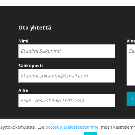
Ota yhtettä
Nimi
Vies
Sähköposti
Aihe
a käyttökokemustasi. Lue
tietosuojaselosteestamme
, miten käsittelemm