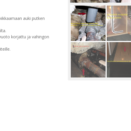
piikkaamaan auki putken
lta.
vuoto korjattu ja vahingon
eille.