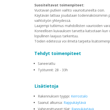
Suositeltavat toimenpiteet:
Vuotavan putken vaihto vaurioituneelta osin.
Käytävän lattiaa joudutaan todennäköisimmin 
vaihtotyön yhteydessä.
Laajempi tutkimus mahdollisten vaurioiden vara
Koneellisen kuivauksen tarvetta katsotaan kun 
lopullinen laajuus tarkentuu.
Töiden edetessä voi ilmetä tarpeita lisätoimenpit
Tehdyt toimenpiteet
Saneerattu
Työtunnit: 28 - 33h
Lisätietoja
Rakennuksen tyyppi:
Kerrostalo
Saanut alkunsa:
Rappukäytävä
Vahingoittuneet tilat:
Rappukäytävä