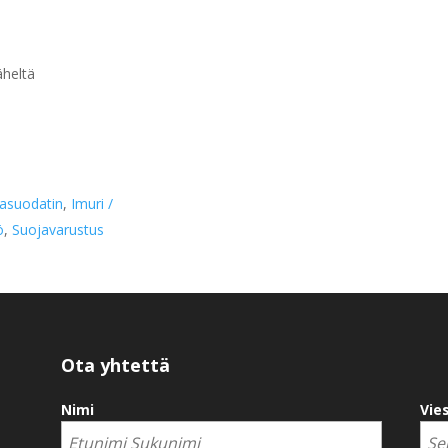
äheltä
pasuodatin
,
Imuri /
ö
,
Suojavarustus
Ota yhtettä
Nimi
Vies