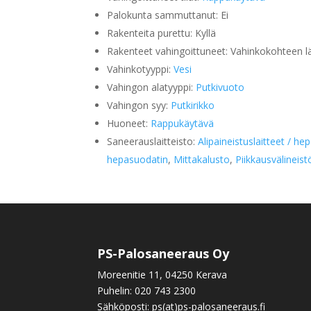
Palokunta sammuttanut: Ei
Rakenteita purettu: Kyllä
Rakenteet vahingoittuneet: Vahinkokohteen l
Vahinkotyyppi:
Vesi
Vahingon alatyyppi:
Putkivuoto
Vahingon syy:
Putkirikko
Huoneet:
Rappukäytävä
Saneerauslaitteisto:
Alipaineistuslaitteet / he
hepasuodatin
,
Mittakalusto
,
Piikkausvälineist
PS-Palosaneeraus Oy
Moreenitie 11, 04250 Kerava
Puhelin:
020 743 2300
Sähköposti: ps(at)ps-palosaneeraus.fi