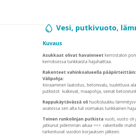
Vesi, putkivuoto, lä
Kuvaus
Asukkaat olivat havainneet
kerrostalon por
kerroksessa tunkkaista hajuhaittaa.
Rakenteet vahinkoalueella pääpiirteittäin
Välipohja:
Keraaminen laatoitus, betonivalu, tuulettuva al
putkistot kulkevat, maapohja, seinät betonirunk
Rappukäytävässä oli
huoltoluukku lämmitysve
avatessa sen alta tuli voimakas tunkkainen haju
Toinen runkolinjan putkista
vuoti, vuoto oli
jatkunut pidemmän aikaa ==> rakenteille mahdol
tarkentuvat vuodon korjauksen jälkeen.