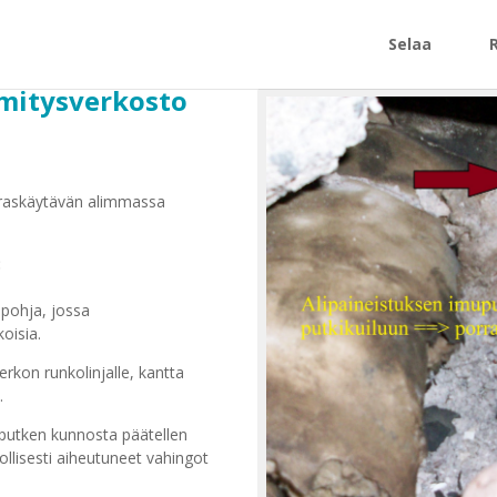
Selaa
mmitysverkosto
raskäytävän alimmassa
:
apohja, jossa
oisia.
rkon runkolinjalle, kantta
.
 putken kunnosta päätellen
lisesti aiheutuneet vahingot