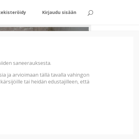
Rekisteröidy
Kirjaudu sisään
 niiden saneerauksesta.
a ja arvioimaan tällä tavalla vahingon
rsijöille tai heidän edustajilleen, että