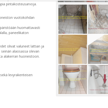
pia pintakosteusarvoja.
uoneiston vuotokohdan
ympäristöään huomattavasti
lalla, paneelikaton
det olivat valuneet lattian ja
i seinän alaosassa olevan
tta alakerran huoneistoon.
 sekä levyrakenteisen
 alaosista.
nien alaosien koneellinen
uoneen katosta ja seinän