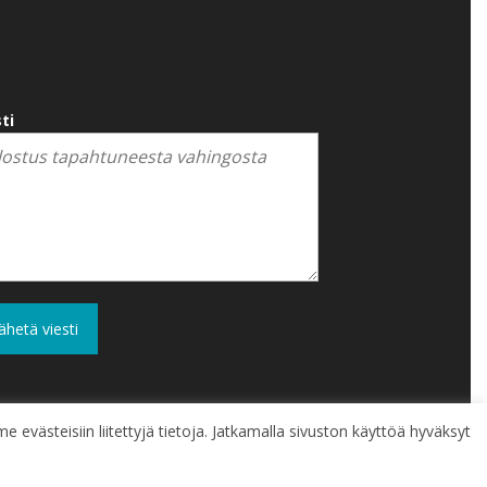
ti
e evästeisiin liitettyjä tietoja. Jatkamalla sivuston käyttöä hyväksyt