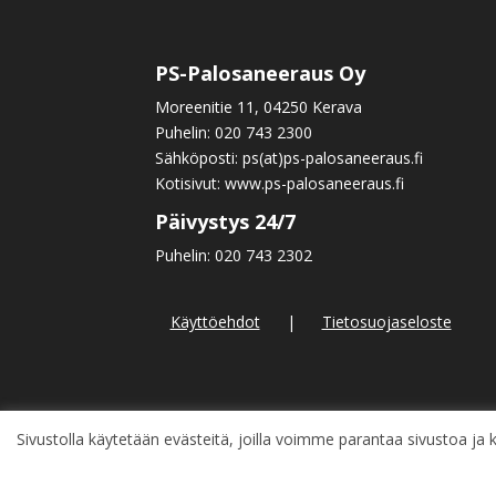
PS-Palosaneeraus Oy
Moreenitie 11, 04250 Kerava
Puhelin:
020 743 2300
Sähköposti: ps(at)ps-palosaneeraus.fi
Kotisivut:
www.ps-palosaneeraus.fi
Päivystys 24/7
Puhelin:
020 743 2302
Käyttöehdot
|
Tietosuojaseloste
Sivustolla käytetään evästeitä, joilla voimme parantaa sivustoa j