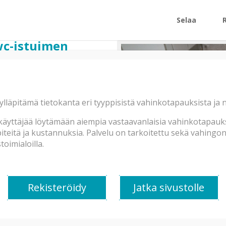
Selaa
wc-istuimen
ylläpitämä tietokanta eri tyyppisistä vahinkotapauksista ja
oli vuotanut
==> vuotovettä
läpi alapuolisen huoneiston
äyttäjää löytämään aiempia vastaavanlaisia vahinkotapauksi
teitä ja kustannuksia. Palvelu on tarkoitettu sekä vahingonkä
:
oimialoilla.
itteena keraaminen laatta,
 kivirakenteisia, wc:n
askettu paneelikatto, seinät ja
Rekisteröidy
Jatka sivustolle
sekä putkikoteloinnin alaosissa