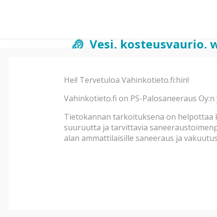
Vesi, kosteusvaurio, 
sulkuventtiili
Hei! Tervetuloa Vahinkotieto.fi:hin!
Kuvaus
Vahinkotieto.fi on PS-Palosaneeraus Oy:n 
Vaurio huoneiston
wc-istuimen sulkuventtiili 
oli
valunut wc:n lattialle ja välipohja rakenteen 
Tietokannan tarkoituksena on helpottaa k
kylpyhuoneen paneelikatosta.
suuruutta ja tarvittavia saneeraustoimenpi
Rakenteet vahinkoalueella pääpiirteittäin
alan ammattilaisille saneeraus ja vakuutust
Vaurio huoneiston wc:n
seinä- ja lattiapinno
välipohjarakenteena alalaattapalkisto, väliseinät
putkikotelointi levyrakenteinen.
Alapuolisen huoneiston
kylpyhuoneessa alas l
lattia laatoitettu.
Tarkastuskäynti vaurio huoneistoon
:
WC-istuimen ympärillä lattiapinnassa ja seinien 