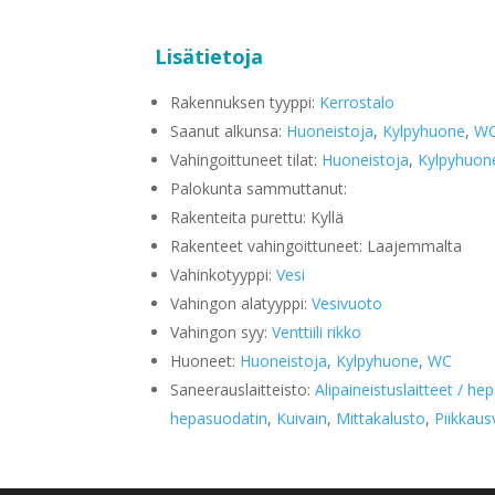
yläosasta, pintojen luonnollisen kuivumisen mah
Lisätietoja
Rakennuksen tyyppi:
Kerrostalo
Saanut alkunsa:
Huoneistoja
,
Kylpyhuone
,
W
Vahingoittuneet tilat:
Huoneistoja
,
Kylpyhuon
Palokunta sammuttanut:
Rakenteita purettu: Kyllä
Rakenteet vahingoittuneet: Laajemmalta
Vahinkotyyppi:
Vesi
Vahingon alatyyppi:
Vesivuoto
Vahingon syy:
Venttiili rikko
Huoneet:
Huoneistoja
,
Kylpyhuone
,
WC
Saneerauslaitteisto:
Alipaineistuslaitteet / he
hepasuodatin
,
Kuivain
,
Mittakalusto
,
Piikkaus