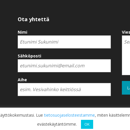
Ota yhtettä
Nimi
Vies
Sähköposti
Aihe
a käyttökokemustasi. Lue
tietosuojaselosteestamme
, miten käsittelemm
evästekäytäntömme.
Jokainen vahinko on yksittäistapaus.
OK