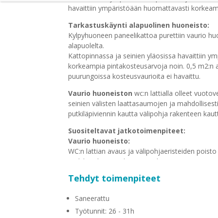
havaittiin ympäristöään huomattavasti korkeam
Tarkastuskäynti alapuolinen huoneisto:
Kylpyhuoneen paneelikattoa purettiin vaurio h
alapuolelta.
Kattopinnassa ja seinien yläosissa havaittiin 
korkeampia pintakosteusarvoja noin. 0,5 m2:n a
puurungoissa kosteusvaurioita ei havaittu.
Vaurio huoneiston
wc:n lattialla olleet vuotove
seinien välisten laattasaumojen ja mahdollisest
putkiläpiviennin kautta välipohja rakenteen kau
Suositeltavat jatkotoimenpiteet:
Vaurio huoneisto:
WC:n lattian avaus ja välipohjaeristeiden poisto
putkikoteloinnin alaosan purku.
Laatoituksen poisto kastuneelta alueelta seinien
Tehdyt toimenpiteet
Kastuneiden välipohjan betonirakenteiden ja sei
kuivaus.
Saneerattu
Alapuolinen huoneisto:
Työtunnit: 26 - 31h
Maalipinnan poisto kastuneelta alueelta kylpyh