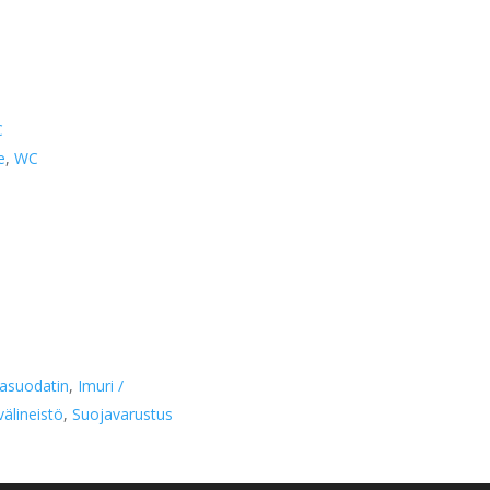
dollistamiseksi.
C
e
,
WC
pasuodatin
,
Imuri /
välineistö
,
Suojavarustus