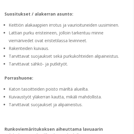
Suositukset / alakerran asunto:
Keittiön alakaappien irrotus ja vaurioituneiden uusiminen.
Lattian purku eristeineen, jolloin tarkentuu minne
viemärivedet ovat eristetilassa levinneet.
Rakenteiden kuivaus.
Tarvittavat suojaukset sekä purkukohteiden alipaineistus.
Tarvittavat sähkö- ja putkityöt.
Porrashuone:
Katon tasoitteiden poisto märiltä alueilta.
Kuivaustyöt yläkerran kautta, mikäli mahdollista.
Tarvittavat suojaukset ja alipaineistus.
Runkoviemäritukoksen aiheuttama lavuaarin