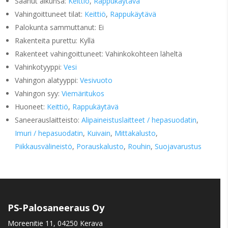
Saanut alkunsa:
Keittiö
,
Rappukäytävä
Vahingoittuneet tilat:
Keittiö
,
Rappukäytävä
Palokunta sammuttanut: Ei
Rakenteita purettu: Kyllä
Rakenteet vahingoittuneet: Vahinkokohteen läheltä
Vahinkotyyppi:
Vesi
Vahingon alatyyppi:
Vesivuoto
Vahingon syy:
Viemäritukos
Huoneet:
Keittiö
,
Rappukäytävä
Saneerauslaitteisto:
Alipaineistuslaitteet / hepasuodatin
,
Imuri / hepasuodatin
,
Kuivain
,
Mittakalusto
,
Piikkausvälineistö
,
Porauskalusto
,
Rouhin
,
Suojavarustus
PS-Palosaneeraus Oy
Moreenitie 11, 04250 Kerava