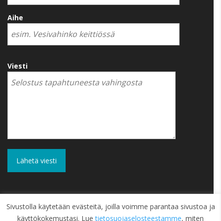
Aihe
Viesti
Sivustolla käytetään evästeitä, joilla voimme parantaa sivustoa ja
käyttökokemustasi. Lue
tietosuojaselosteestamme
, miten