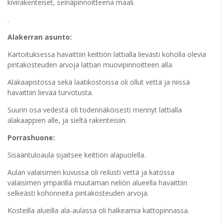
kivirakenteiset, seinäpinnoitteena maali.
.
Alakerran asunto:
Kartoituksessa havaittiin keittiön lattialla lievästi koholla olevia
pintakosteuden arvoja lattian muovipinnoitteen alla.
Alakaapistossa sekä laatikostoissa oli ollut vettä ja niissä
havaittiin lievää turvotusta.
Suurin osa vedestä oli todennäköisesti mennyt lattialla
alakaappien alle, ja sieltä rakenteisiin.
Porrashuone:
Sisääntuloaula sijaitsee keittiön alapuolella.
Aulan valaisimen kuvussa oli reilusti vettä ja katossa
valaisimen ympärillä muutaman neliön alueella havaittiin
selkeästi kohonneita pintakosteuden arvoja.
Kosteilla alueilla ala-aulassa oli halkeamia kattopinnassa.