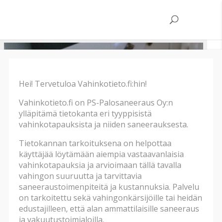
Hei! Tervetuloa Vahinkotieto.fi:hin!
Vahinkotieto.fi on PS-Palosaneeraus Oy:n
ylläpitämä tietokanta eri tyyppisistä
vahinkotapauksista ja niiden saneerauksesta.
Tietokannan tarkoituksena on helpottaa
käyttäjää löytämään aiempia vastaavanlaisia
vahinkotapauksia ja arvioimaan tällä tavalla
vahingon suuruutta ja tarvittavia
saneeraustoimenpiteitä ja kustannuksia. Palvelu
on tarkoitettu sekä vahingonkärsijöille tai heidän
edustajilleen, että alan ammattilaisille saneeraus
ja vakuutustoimialoilla.