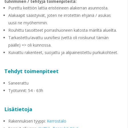
tulviminen / tehtyjä toimenpiteitä:
Purettu keittiön lattia eristeineen alakerran asunnosta.
Alakaapit säästyivät, joten ne irrotettiin ehjänä / asukas
uusii ne myöhemmin.
Rouhittu tasoitteet porrashuoneen katosta märiltä alueilta.
Tarkastettu/avattu uuni/liesi (vettä oli roiskunut tämän
päälle) => oli kunnossa.
Kuivattu rakenteet, suojattu ja alipaineistettu purkukohteet.
Tehdyt toimenpiteet
Saneerattu
Työtunnit: 54 - 63h
Lisätietoja
Rakennuksen tyyppi:
Kerrostalo