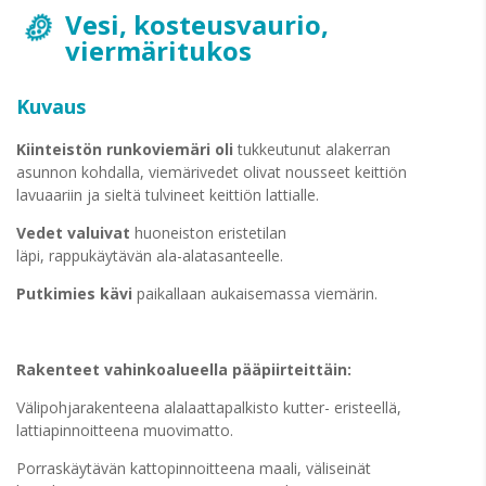
Vesi, kosteusvaurio,
viermäritukos
Kuvaus
Kiinteistön runkoviemäri oli
tukkeutunut alakerran
asunnon kohdalla, viemärivedet olivat nousseet keittiön
lavuaariin ja sieltä tulvineet keittiön lattialle.
Vedet valuivat
huoneiston eristetilan
läpi, rappukäytävän ala-alatasanteelle.
Putkimies kävi
paikallaan aukaisemassa viemärin.
Rakenteet vahinkoalueella pääpiirteittäin:
Välipohjarakenteena alalaattapalkisto kutter- eristeellä,
lattiapinnoitteena muovimatto.
Porraskäytävän kattopinnoitteena maali, väliseinät