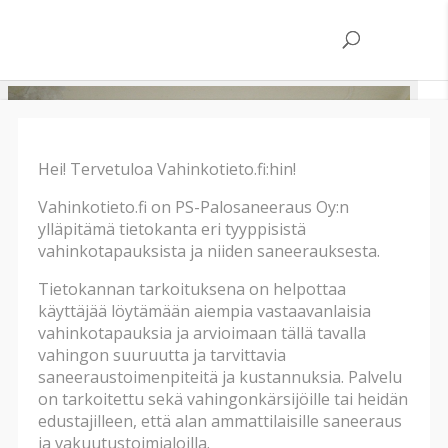
Hei! Tervetuloa Vahinkotieto.fi:hin!
Vahinkotieto.fi on PS-Palosaneeraus Oy:n
ylläpitämä tietokanta eri tyyppisistä
vahinkotapauksista ja niiden saneerauksesta.
Tietokannan tarkoituksena on helpottaa
käyttäjää löytämään aiempia vastaavanlaisia
vahinkotapauksia ja arvioimaan tällä tavalla
vahingon suuruutta ja tarvittavia
saneeraustoimenpiteitä ja kustannuksia. Palvelu
on tarkoitettu sekä vahingonkärsijöille tai heidän
edustajilleen, että alan ammattilaisille saneeraus
ja vakuutustoimialoilla.