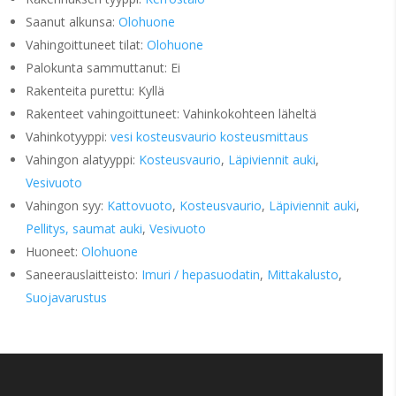
Saanut alkunsa:
Olohuone
Vahingoittuneet tilat:
Olohuone
Palokunta sammuttanut: Ei
Rakenteita purettu: Kyllä
Rakenteet vahingoittuneet: Vahinkokohteen läheltä
Vahinkotyyppi:
vesi kosteusvaurio kosteusmittaus
Vahingon alatyyppi:
Kosteusvaurio
,
Läpiviennit auki
,
Vesivuoto
Vahingon syy:
Kattovuoto
,
Kosteusvaurio
,
Läpiviennit auki
,
Pellitys, saumat auki
,
Vesivuoto
Huoneet:
Olohuone
Saneerauslaitteisto:
Imuri / hepasuodatin
,
Mittakalusto
,
Suojavarustus