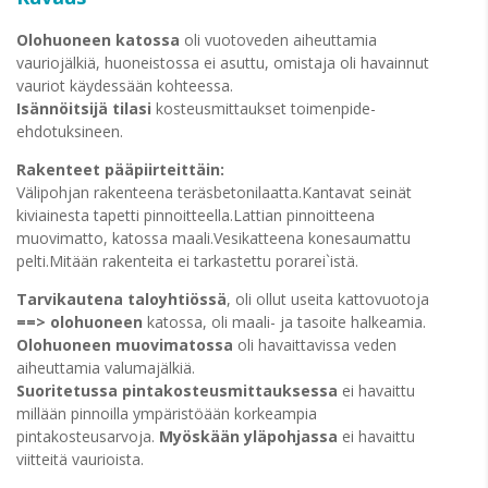
Olohuoneen katossa
oli vuotoveden aiheuttamia
vauriojälkiä, huoneistossa ei asuttu, omistaja oli havainnut
vauriot käydessään kohteessa.
Isännöitsijä tilasi
kosteusmittaukset toimenpide-
ehdotuksineen.
Rakenteet pääpiirteittäin:
Välipohjan rakenteena teräsbetonilaatta.Kantavat seinät
kiviainesta tapetti pinnoitteella.Lattian pinnoitteena
muovimatto, katossa maali.Vesikatteena konesaumattu
pelti.Mitään rakenteita ei tarkastettu porarei`istä.
Tarvikautena taloyhtiössä
, oli ollut useita kattovuotoja
==> olohuoneen
katossa, oli maali- ja tasoite halkeamia.
Olohuoneen muovimatossa
oli havaittavissa veden
aiheuttamia valumajälkiä.
Suoritetussa pintakosteusmittauksessa
ei havaittu
millään pinnoilla ympäristöään korkeampia
pintakosteusarvoja.
Myöskään yläpohjassa
ei havaittu
viitteitä vaurioista.