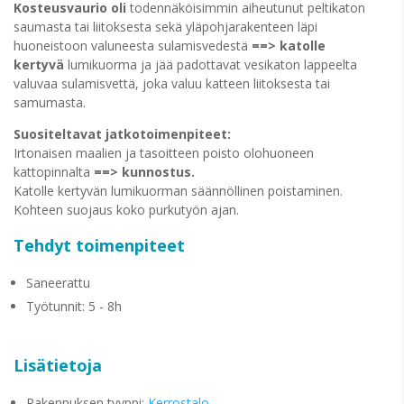
Kosteusvaurio oli
todennäköisimmin aiheutunut peltikaton
saumasta tai liitoksesta sekä yläpohjarakenteen läpi
huoneistoon valuneesta sulamisvedestä
==> katolle
kertyvä
lumikuorma ja jää padottavat vesikaton lappeelta
valuvaa sulamisvettä, joka valuu katteen liitoksesta tai
samumasta.
Suositeltavat jatkotoimenpiteet:
Irtonaisen maalien ja tasoitteen poisto olohuoneen
kattopinnalta
==> kunnostus.
Katolle kertyvän lumikuorman säännöllinen poistaminen.
Kohteen suojaus koko purkutyön ajan.
Tehdyt toimenpiteet
Saneerattu
Työtunnit: 5 - 8h
Lisätietoja
Rakennuksen tyyppi:
Kerrostalo