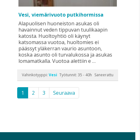
Vesi, viemärivuoto putkihormissa
Alapuolisen huoneiston asukas oli
havainnut veden tippuvan tuulikaapin
katosta. Huoltoyhtiö oli käynyt
katsomassa vuotoa, huoltomies ei
päässyt yläkerran vaurio asuntoon,
koska asunto oli turvalukossa ja asukas
lomamatkalla. Vuotoa alettiin e …
Vahinkotyyppi:
Vesi
Työtunnit: 35 - 40h
Saneerattu
1
2
3
Seuraava