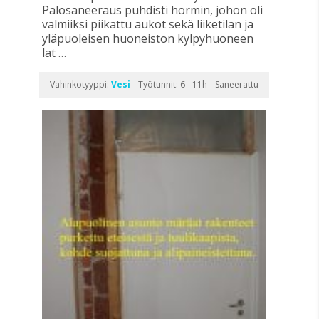
Palosaneeraus puhdisti hormin, johon oli
valmiiksi piikattu aukot sekä liiketilan ja
yläpuoleisen huoneiston kylpyhuoneen
lat …
Vahinkotyyppi:
Vesi
Työtunnit: 6 - 11h
Saneerattu