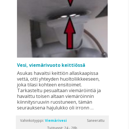
Vesi, viemärivuoto keittiössä
Asukas havaitsi keittiön allaskaapissa
vettä, otti yhteyden huoltoliikkeeseen,
joka tilasi kohteen ensitoimet.
Tarkasteltu pesualtaan viemäröintiä ja
havaittu toisen altaan viemäröinnin
kiinnitysruuvin ruostuneen, tämän
seurauksena hajulukko oli irronn …
Vahinkotyyppi:
Viemärivesi
Saneerattu
Työtunnit: 24 - 28h