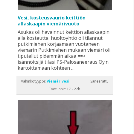
Vesi, kosteusvaurio keittiön
allaskaapin viemärivuoto
Asukas oli havainnut keittiön allaskaapin
alla kosteutta, huoltoyhtiö oli tilannut
putkimiehen korjaamaan vuotaneen
viemärin Putkimiehen mukaan viemäri oli
tiputellut pidemmän aikaa ==>
isännöitsijä tiIasi PS-Palosaneeraus Oy:n
kartoittamaan kohteen …
Vahinkotyyppi:
Viemärivesi
Saneerattu
Työtunnit: 17 - 22h