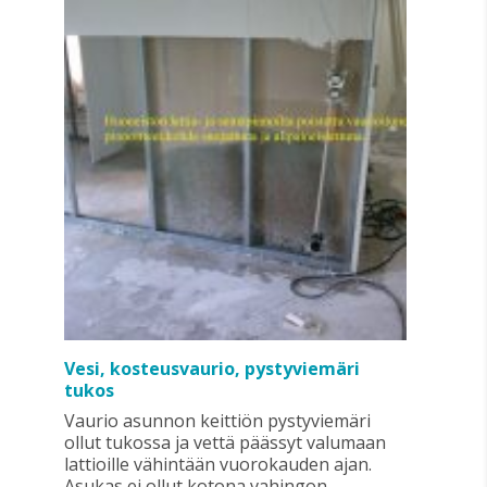
Vesi, kosteusvaurio, pystyviemäri
tukos
Vaurio asunnon keittiön pystyviemäri
ollut tukossa ja vettä päässyt valumaan
lattioille vähintään vuorokauden ajan.
Asukas ei ollut kotona vahingon