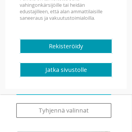
vahingonkärsijöille tai heidän
edustajilleen, että alan ammattilaisille
Rakennuksen tyyppi
saneeraus ja vakuutustoimialoilla.
Huonetyyppi
Rekisteröidy
Saneerauslaitteisto
Jatka sivustolle
Tyhjennä valinnat