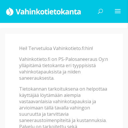
Hei! Tervetuloa Vahinkotieto.fi:hin!
Haku
Vahinkotieto.fi on PS-Palosaneeraus Oy:n
ylläpitämä tietokanta eri tyyppisistä
vahinkotapauksista ja niiden
Vahinkotyyppi
saneerauksesta.
Tietokannan tarkoituksena on helpottaa
käyttäjää löytämään aiempia
Vahingon alatyyppi
vastaavanlaisia vahinkotapauksia ja
arvioimaan tällä tavalla vahingon
suuruutta ja tarvittavia
Vahingon syy
saneeraustoimenpiteitä ja kustannuksia.
Palvelu on tarkoitettu sekä