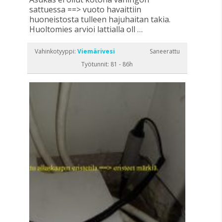
sattuessa ==> vuoto havaittiin
huoneistosta tulleen hajuhaitan takia.
Huoltomies arvioi lattialla oll …
Vahinkotyyppi:
Viemärivesi
Saneerattu
Työtunnit: 81 - 86h