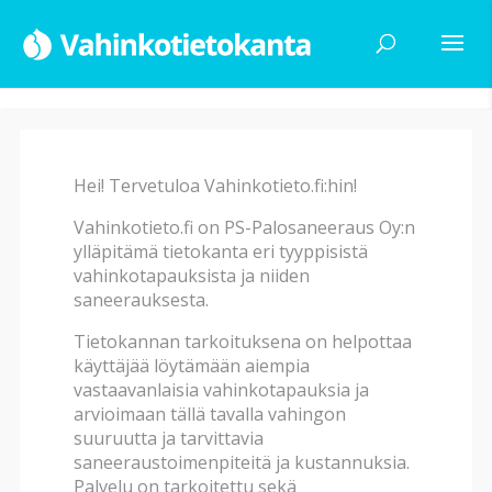
Hei! Tervetuloa Vahinkotieto.fi:hin!
Haku
Vahinkotieto.fi on PS-Palosaneeraus Oy:n
ylläpitämä tietokanta eri tyyppisistä
vahinkotapauksista ja niiden
Vahinkotyyppi
saneerauksesta.
Tietokannan tarkoituksena on helpottaa
käyttäjää löytämään aiempia
Vahingon alatyyppi
vastaavanlaisia vahinkotapauksia ja
arvioimaan tällä tavalla vahingon
suuruutta ja tarvittavia
Vahingon syy
saneeraustoimenpiteitä ja kustannuksia.
Palvelu on tarkoitettu sekä