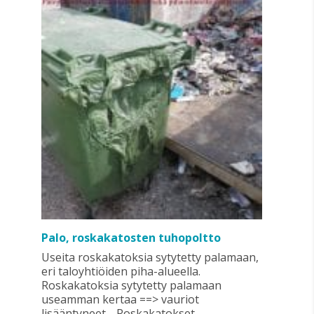
Palo, roskakatosten tuhopoltto
Useita roskakatoksia sytytetty palamaan,
eri taloyhtiöiden piha-alueella.
Roskakatoksia sytytetty palamaan
useamman kertaa ==> vauriot
lisääntyneet. Roskakatokset