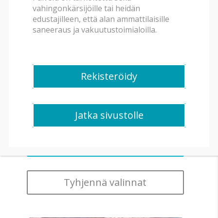
vahingonkärsijöille tai heidän
edustajilleen, että alan ammattilaisille
Rakennuksen tyyppi
saneeraus ja vakuutustoimialoilla.
Huonetyyppi
Rekisteröidy
Saneerauslaitteisto
Jatka sivustolle
Tyhjennä valinnat