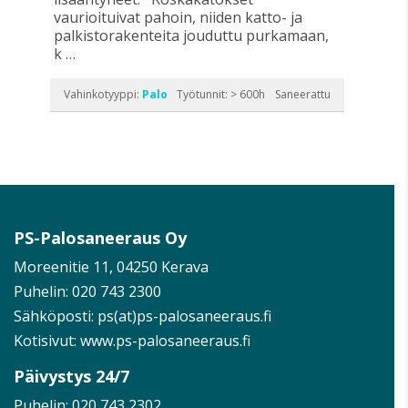
vaurioituivat pahoin, niiden katto- ja
palkistorakenteita jouduttu purkamaan,
k …
Vahinkotyyppi:
Palo
Työtunnit: > 600h
Saneerattu
PS-Palosaneeraus Oy
Moreenitie 11, 04250 Kerava
Puhelin:
020 743 2300
Sähköposti: ps(at)ps-palosaneeraus.fi
Kotisivut:
www.ps-palosaneeraus.fi
Päivystys 24/7
Puhelin:
020 743 2302