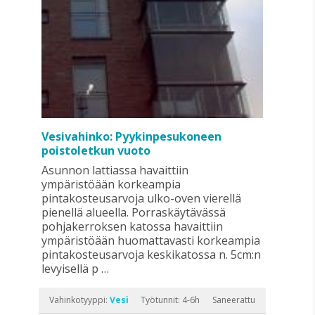
Vesivahinko: Pyykinpesukoneen
poistoletkun vuoto
Asunnon lattiassa havaittiin
ympäristöään korkeampia
pintakosteusarvoja ulko-oven vierellä
pienellä alueella. Porraskäytävässä
pohjakerroksen katossa havaittiin
ympäristöään huomattavasti korkeampia
pintakosteusarvoja keskikatossa n. 5cm:n
levyisellä p …
Vahinkotyyppi:
Vesi
Työtunnit: 4-6h
Saneerattu