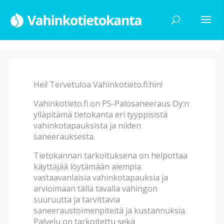
Hei! Tervetuloa Vahinkotieto.fi:hin!
Haku
Vahinkotieto.fi on PS-Palosaneeraus Oy:n
ylläpitämä tietokanta eri tyyppisistä
vahinkotapauksista ja niiden
Vahinkotyyppi
saneerauksesta.
Tietokannan tarkoituksena on helpottaa
käyttäjää löytämään aiempia
Vahingon alatyyppi
vastaavanlaisia vahinkotapauksia ja
arvioimaan tällä tavalla vahingon
suuruutta ja tarvittavia
Vahingon syy
saneeraustoimenpiteitä ja kustannuksia.
Palvelu on tarkoitettu sekä