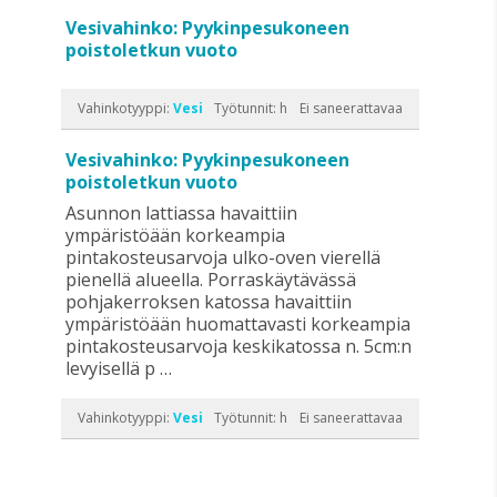
Vesivahinko: Pyykinpesukoneen
poistoletkun vuoto
Vahinkotyyppi:
Vesi
Työtunnit: h
Ei saneerattavaa
Vesivahinko: Pyykinpesukoneen
poistoletkun vuoto
Asunnon lattiassa havaittiin
ympäristöään korkeampia
pintakosteusarvoja ulko-oven vierellä
pienellä alueella. Porraskäytävässä
pohjakerroksen katossa havaittiin
ympäristöään huomattavasti korkeampia
pintakosteusarvoja keskikatossa n. 5cm:n
levyisellä p …
Vahinkotyyppi:
Vesi
Työtunnit: h
Ei saneerattavaa