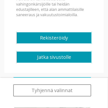
vahingonkärsijöille tai heidän
edustajilleen, että alan ammattilaisille
Rakennuksen tyyppi
saneeraus ja vakuutustoimialoilla.
Huonetyyppi
Rekisteröidy
Saneerauslaitteisto
Jatka sivustolle
Tyhjennä valinnat