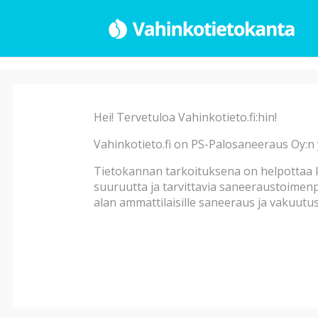
Haku
Hei! Tervetuloa Vahinkotieto.fi:hin!
Vahinkotieto.fi on PS-Palosaneeraus Oy:n 
Vahinkotyyppi
Tietokannan tarkoituksena on helpottaa k
suuruutta ja tarvittavia saneeraustoimenpi
alan ammattilaisille saneeraus ja vakuutust
Vahingon alatyyppi
Vahingon syy