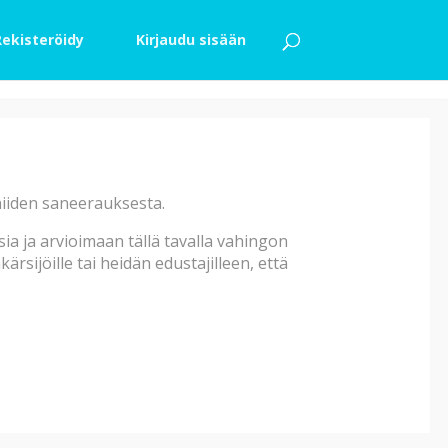
Rekisteröidy
Kirjaudu sisään
tki
sta oli alkanut vuotaa vettä
 niiden saneerauksesta.
huoneen katossa oli vesi
ä havaittiin saunan oven
a ja arvioimaan tällä tavalla vahingon
eksi ja ontelolaatassa sauman
rsijöille tai heidän edustajilleen, että
esyydessä o …
Saneerattu
tki