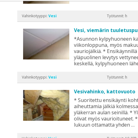
Vahinkotyyppi:
Vesi
Työtunnit: h
Vesi, viemärin tuuletuspu
*Asunnon kylpyhuoneen kato
viikonloppuna, myös makuu
vauriojälkiä. * Ensikäynnill
yläpuolinen levytys vettyne
keskellä, kylpyhuoneen läh
Vahinkotyyppi:
Vesi
Työtunnit: h
Vesivahinko, kattovuoto
* Suoritettu ensikäynti koh
aiheuttamia jälkiä kolmes
yläkerran aulan seinillä. * 
olivat myös vaurioituneet. *
lukuun ottamatta yhden …