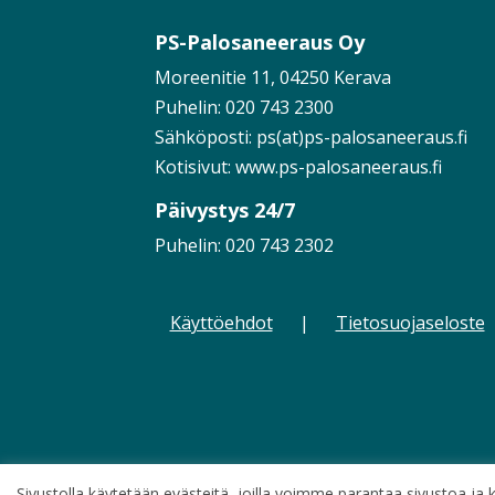
PS-Palosaneeraus Oy
Moreenitie 11, 04250 Kerava
Puhelin:
020 743 2300
Sähköposti: ps(at)ps-palosaneeraus.fi
Kotisivut:
www.ps-palosaneeraus.fi
Päivystys 24/7
Puhelin:
020 743 2302
Käyttöehdot
|
Tietosuojaseloste
Sivustolla käytetään evästeitä, joilla voimme parantaa sivustoa j