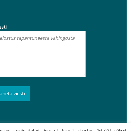
esti
e evästeisiin liitettyjä tietoja. Jatkamalla sivuston käyttöä hyväksyt