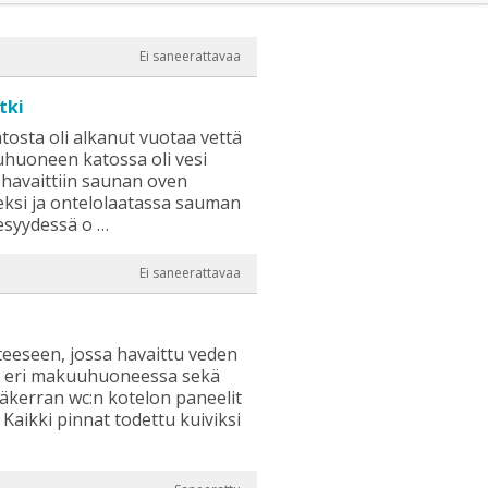
Ei saneerattavaa
tki
sta oli alkanut vuotaa vettä
huoneen katossa oli vesi
ä havaittiin saunan oven
eksi ja ontelolaatassa sauman
esyydessä o …
Ei saneerattavaa
teeseen, jossa havaittu veden
sa eri makuuhuoneessa sekä
Yläkerran wc:n kotelon paneelit
 Kaikki pinnat todettu kuiviksi