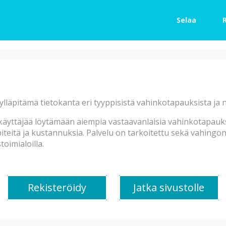
Selaa
Vesi, viemärin tuuletuspu
*Asunnon kylpyhuoneen kato
ylläpitämä tietokanta eri tyyppisistä vahinkotapauksista ja
viikonloppuna, myös makuu
vauriojälkiä. * Ensikäynnill
äyttäjää löytämään aiempia vastaavanlaisia vahinkotapauksi
yläpuolinen levytys vettyne
teitä ja kustannuksia. Palvelu on tarkoitettu sekä vahingonkä
keskellä, kylpyhuoneen läh
oimialoilla.
Vahinkotyyppi:
Vesi
Työtunnit: 13-19h
Vesi, viemärin tuuletuspu
Rekisteröidy
Jatka sivustolle