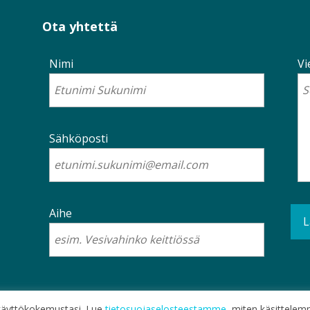
Ota yhtettä
Nimi
Vi
Sähköposti
Aihe
a käyttökokemustasi. Lue
tietosuojaselosteestamme
, miten käsittelemm