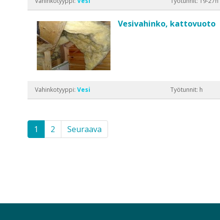
Vahinkotyyppi:
Vesi
Työtunnit: 19-27h
Vesivahinko, kattovuoto
Vahinkotyyppi:
Vesi
Työtunnit: h
1
2
Seuraava