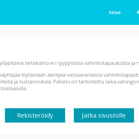
Selaa
Palo, pyykinpesukone pa
Pyykinpesukone oli syttyn
ylläpitämä tietokanta eri tyyppisistä vahinkotapauksista ja
noennut sen kauttaaltaan, m
eteistila ja osa olohuoneen 
äyttäjää löytämään aiempia vastaavanlaisia vahinkotapauksi
nokeentunut, muualla huone
teitä ja kustannuksia. Palvelu on tarkoitettu sekä vahingonkä
nokilaskeumaa kiinteistön p
oimialoilla.
Vahinkotyyppi:
Nokivahinko
,
Palo
,
Sähkö
Työtunn
Rekisteröidy
Jatka sivustolle