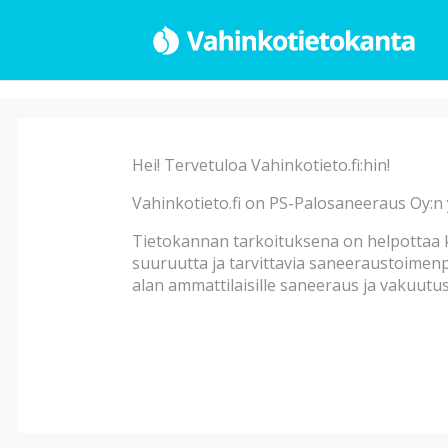
Haku
Hei! Tervetuloa Vahinkotieto.fi:hin!
Vahinkotieto.fi on PS-Palosaneeraus Oy:n 
Vahinkotyyppi
Tietokannan tarkoituksena on helpottaa k
suuruutta ja tarvittavia saneeraustoimenpi
alan ammattilaisille saneeraus ja vakuutust
Vahingon alatyyppi
Vahingon syy