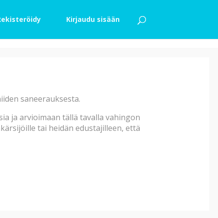
Rekisteröidy
Kirjaudu sisään
lo kylpyhuoneessa
yt palamaan kylpyhuoneessa ja
 niiden saneerauksesta.
yös keittiö ja sen kaapistot,
katto- ja seinäpinnoista oli
a ja arvioimaan tällä tavalla vahingon
istossa oli lievempää
rsijöille tai heidän edustajilleen, että
innoill …
it: 104 - 109h
Saneerattu