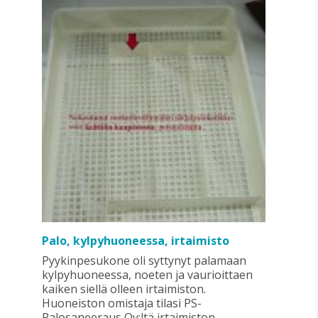
Palo, kylpyhuoneessa, irtaimisto
Pyykinpesukone oli syttynyt palamaan
kylpyhuoneessa, noeten ja vaurioittaen
kaiken siellä olleen irtaimiston.
Huoneiston omistaja tilasi PS-
Palosaneeraus Oy:ltä irtaimiston