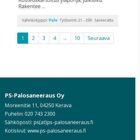
Rakentee …
Vahinkotyyppi:
Palo
Työtunnit: 21 - 26h
Saneerattu
1
2
3
4
...
10
Seuraava
PS-Palosaneeraus Oy
Moreenitie 11, 04250 Kerava
Puhelin:
020 743 2300
Sähköposti: ps(at)ps-palosaneeraus.fi
Kotisivut:
www.ps-palosaneeraus.fi