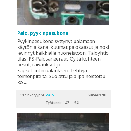
Palo, pyykinpesukone
Pyykinpesukone syttynyt palamaan
käytön aikana, kuumat palokaasut ja noki
levinnyt kaikkialle huoneistoon. Taloyhtiö
tilasi PS-Palosaneeraus Oy:tä kohteen
pesut, raivaukset ja
kapselointimaalauksen. Tehtyjä
toimenpiteitä: Suojattu ja alipaineistettu
ko …
Vahinkotyyppi:
Palo
Saneerattu
Työtunnit: 147 - 154h