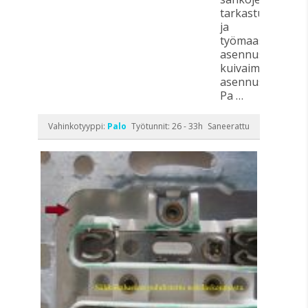
tarkastusta
ja
työmaasähkön
asennus,
kuivaimen
asennus.
Pa …
Vahinkotyyppi:
Palo
Työtunnit: 26 - 33h
Saneerattu