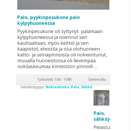
Palo, pyykinpesukone palo
kylpyhuoneessa
Pyykinpesukone oli syttynyt palamaan
kylpyhuoneessa ja noennut sen
kauttaaltaan, myös keittiö ja sen
kaapistot, eteistila ja osa olohuoneen
katto- ja seinäpinnoista oli nokeentunut,
muualla huoneistossa oli lievempää
nokilaskeumaa kiinteistön pinnoill …
Työtunnit: 104 - 109h
Saneerattu
Vahinkotyyppi:
Nokivahinko
,
Palo
,
Sähkö
Palo,
sähköjohdotus
Pelastuslaitos