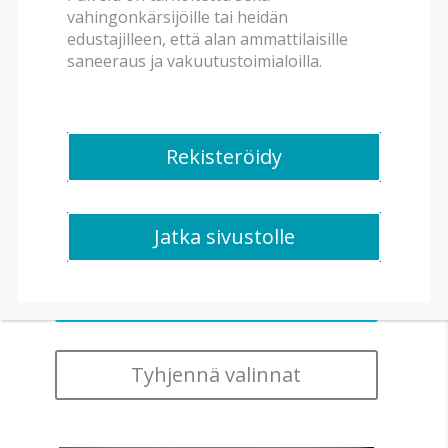
vahingonkärsijöille tai heidän
edustajilleen, että alan ammattilaisille
Rakennuksen tyyppi
saneeraus ja vakuutustoimialoilla.
Huonetyyppi
Rekisteröidy
Saneerauslaitteisto
Jatka sivustolle
Tyhjennä valinnat