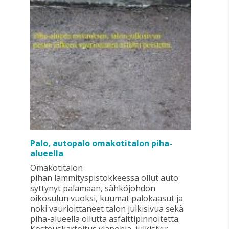
Palo, autopalo omakotitalon piha-
alueella
Omakotitalon
pihan lämmityspistokkeessa ollut auto
syttynyt palamaan, sähköjohdon
oikosulun vuoksi, kuumat palokaasut ja
noki vaurioittaneet talon julkisivua sekä
piha-alueella ollutta asfalttipinnoitetta.
Kosteuskartoitus yläpohja, julkisivu: