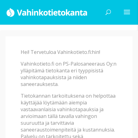
Hei! Tervetuloa Vahinkotieto.fi:hin!
Haku
Vahinkotieto.fi on PS-Palosaneeraus Oy:n
ylläpitämä tietokanta eri tyyppisistä
vahinkotapauksista ja niiden
Vahinkotyyppi
saneerauksesta.
Tietokannan tarkoituksena on helpottaa
käyttäjää löytämään aiempia
Vahingon alatyyppi
vastaavanlaisia vahinkotapauksia ja
arvioimaan tällä tavalla vahingon
suuruutta ja tarvittavia
Vahingon syy
saneeraustoimenpiteitä ja kustannuksia.
Palvelu on tarkoitettu sekä