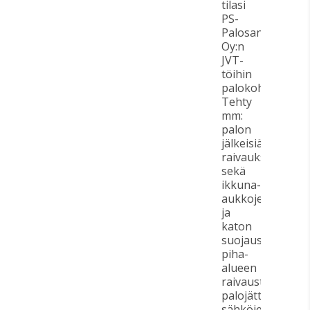
tilasi
PS-
Palosaneeraus
Oy:n
JVT-
töihin
palokohteeseen
Tehty
mm:
palon
jälkeisiä
raivauksia
sekä
ikkuna-
aukkojen
ja
katon
suojausta,
piha-
alueen
raivausta
palojätteestä,
sähköjen