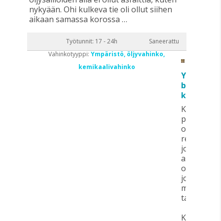
nykyään. Ohi kulkeva tie oli ollut siihen
aikaan samassa korossa …
Työtunnit: 17 - 24h
Saneerattu
Vahinkotyyppi:
Ympäristö, öljyvahinko,
kemikaalivahinko
Ympäristö
bensiiniv
kaivoon
Kiinteistön
pihamaall
oli
rengaskaiv
josta
asuinrake
oli
johdettu
muovinen
talousvesip
Kiinteistön