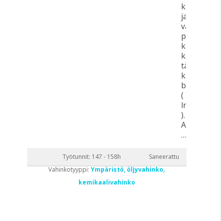
kaivon
ja vierasta
välissä no
päässä
kaivosta
kaatui
täysi
kanisterill
bensiiniä
( 20
lrt
).
A
…
Työtunnit: 147 - 158h
Saneerattu
Vahinkotyyppi:
Ympäristö, öljyvahinko,
kemikaalivahinko