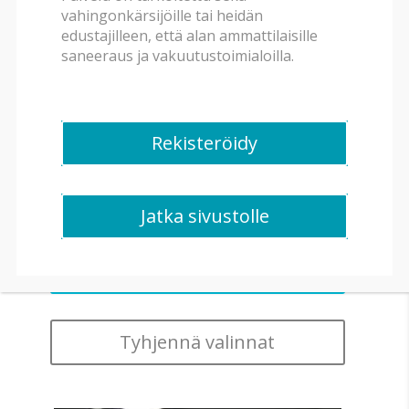
vahingonkärsijöille tai heidän
edustajilleen, että alan ammattilaisille
Rakennuksen tyyppi
saneeraus ja vakuutustoimialoilla.
Huonetyyppi
Rekisteröidy
Saneerauslaitteisto
Jatka sivustolle
Tyhjennä valinnat