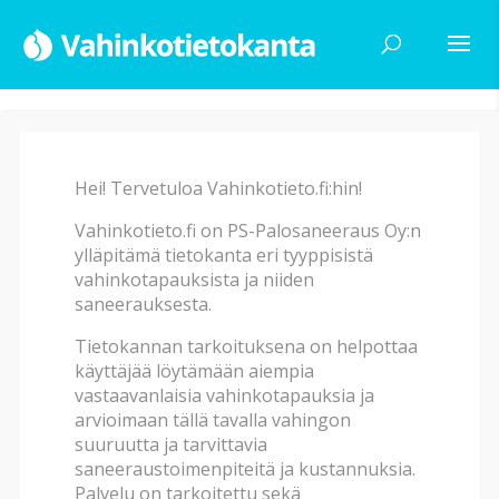
Hei! Tervetuloa Vahinkotieto.fi:hin!
Haku
Vahinkotieto.fi on PS-Palosaneeraus Oy:n
ylläpitämä tietokanta eri tyyppisistä
vahinkotapauksista ja niiden
Vahinkotyyppi
saneerauksesta.
Tietokannan tarkoituksena on helpottaa
käyttäjää löytämään aiempia
Vahingon alatyyppi
vastaavanlaisia vahinkotapauksia ja
arvioimaan tällä tavalla vahingon
suuruutta ja tarvittavia
Vahingon syy
saneeraustoimenpiteitä ja kustannuksia.
Palvelu on tarkoitettu sekä