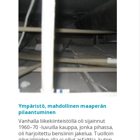
Ympäristö, mahdollinen maaperän
pilaantuminen
Vanhalla liikekiinteistöllä oli sijainnut
1960–70 -luvuilla kauppa, jonka pihassa,
oli harjoitettu bensiinin jakelua. Tuolloin
öljysäiliöiden alla ei ollut asfalttia, kuten